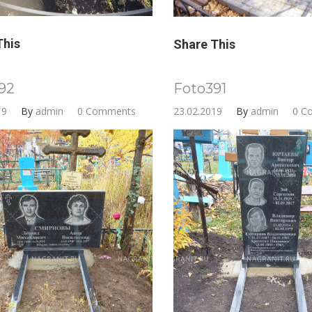
This
Share This
92
Foto391
19
By
admin
0 Comments
23.02.2019
By
admin
0 C