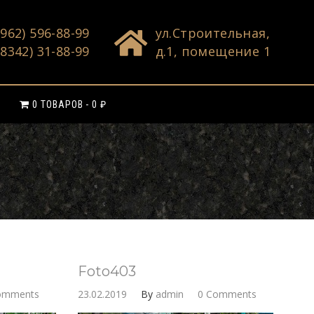
(962) 596-88-99
ул.Строительная,
(8342) 31-88-99
д.1, помещение 1
0 ТОВАРОВ
0 ₽
Foto403
omments
23.02.2019
By
admin
0 Comments