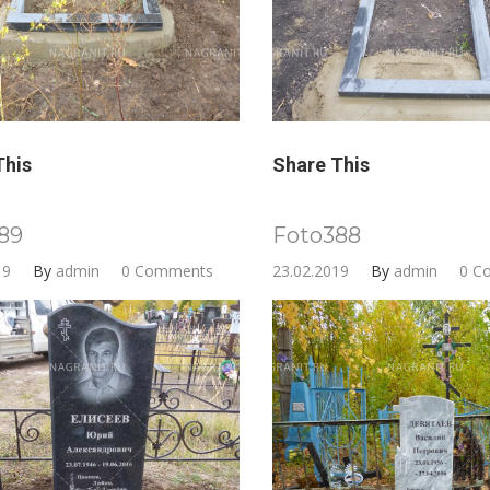
This
Share This
89
Foto388
19
By
admin
0 Comments
23.02.2019
By
admin
0 C