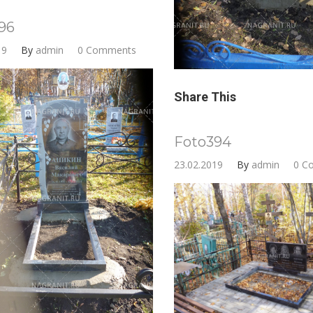
96
19
By
admin
0 Comments
Share This
Foto394
23.02.2019
By
admin
0 C