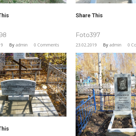
This
Share This
98
Foto397
19
By
admin
0 Comments
23.02.2019
By
admin
0 C
This