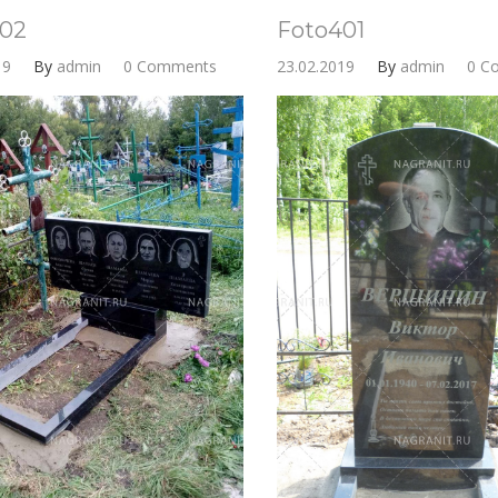
02
Foto401
19
By
admin
0 Comments
23.02.2019
By
admin
0 C