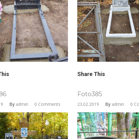
This
Share This
86
Foto385
19
By
admin
0 Comments
23.02.2019
By
admin
0 C