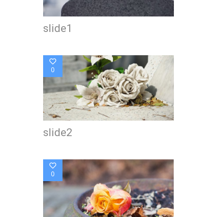
slide1
0
slide2
0