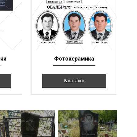
чки
Фотокерамика
В каталог