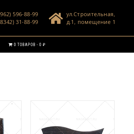
(962) 596-88-99
ул.Строительная,
(8342) 31-88-99
д.1, помещение 1
0 ТОВАРОВ
0 ₽