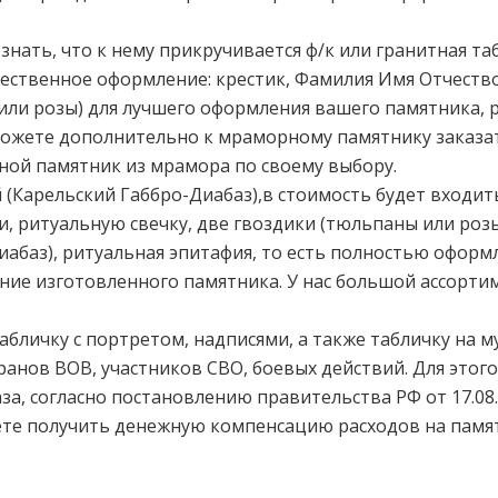
нать, что к нему прикручивается ф/к или гранитная т
ожественное оформление: крестик, Фамилия Имя Отчеств
 или розы) для лучшего оформления вашего памятника, 
можете дополнительно к мраморному памятнику заказа
ной памятник из мрамора по своему выбору.
 (Карельский Габбро-Диабаз),в стоимость будет входит
, ритуальную свечку, две гвоздики (тюльпаны или роз
иабаз), ритуальная эпитафия, то есть полностью оформл
ение изготовленного памятника. У нас большой ассорти
абличку с портретом, надписями, а также табличку на 
ранов ВОВ, участников СВО, боевых действий. Для этог
за, согласно постановлению правительства РФ от 17.08
те получить денежную компенсацию расходов на памя