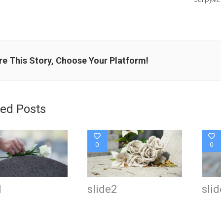
e This Story, Choose Your Platform!
ted Posts
0
0
1
slide2
sli