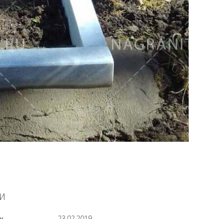
И
н
23.02.2019