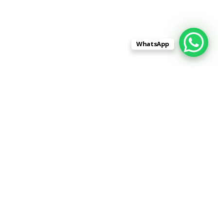
WhatsApp
Адрес:
430001, Республика Мордовия,
город Саранск, улица Строительная,
дом 1, помещение 1 (напротив РАДУГИ)
Телефон:
8 (962) 596-88-99
8 (8342) 31-88-99
Skype:
stroitelnaja1
|
Контакты