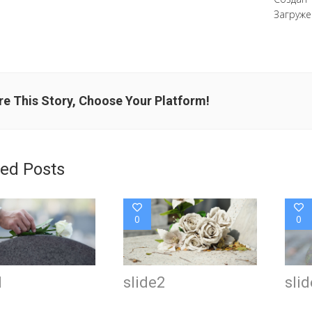
Загруже
e This Story, Choose Your Platform!
ted Posts
0
0
1
slide2
sli