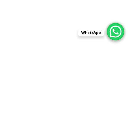
WhatsApp
Адрес:
430001, Республика Мордовия,
город Саранск, улица Строительная,
дом 1, помещение 1 (напротив РАДУГИ)
Телефон:
8 (962) 596-88-99
8 (8342) 31-88-99
Skype:
stroitelnaja1