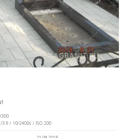
И
JV300
ƒ/3.9
/
10/2400s
/
ISO 200
21.08.2018