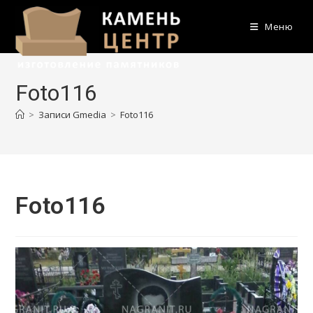
Перейти
к
Меню
содержимому
Foto116
>
Записи Gmedia
>
Foto116
Foto116