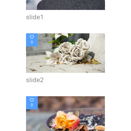
slide1
0
slide2
0