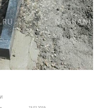
И
н
23.02.2019