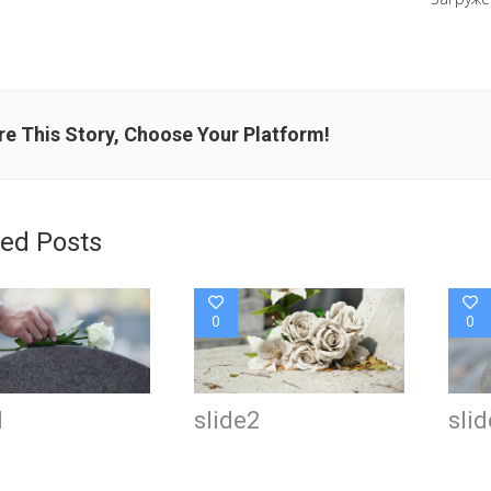
e This Story, Choose Your Platform!
ted Posts
0
0
1
slide2
sli