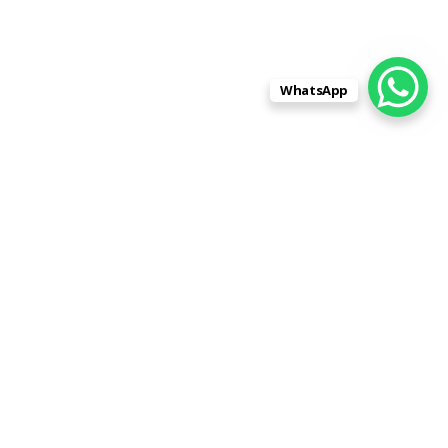
WhatsApp
Адрес:
430001, Республика Мордовия,
город Саранск, улица Строительная,
дом 1, помещение 1 (напротив РАДУГИ)
Телефон:
8 (962) 596-88-99
8 (8342) 31-88-99
Skype:
stroitelnaja1
|
Контакты