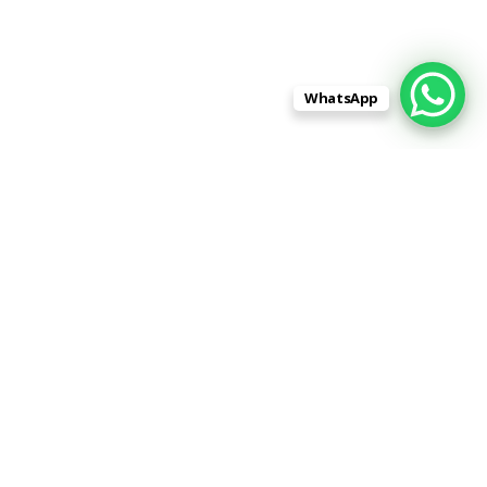
WhatsApp
Адрес:
430001, Республика Мордовия,
город Саранск, улица Строительная,
дом 1, помещение 1 (напротив РАДУГИ)
Телефон:
8 (962) 596-88-99
8 (8342) 31-88-99
Skype:
stroitelnaja1
|
Контакты