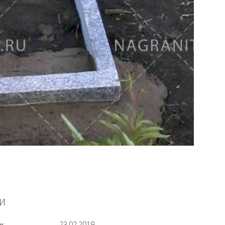
И
н
23.02.2019