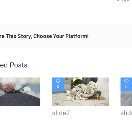
e This Story, Choose Your Platform!
ted Posts
0
0
1
slide2
sli