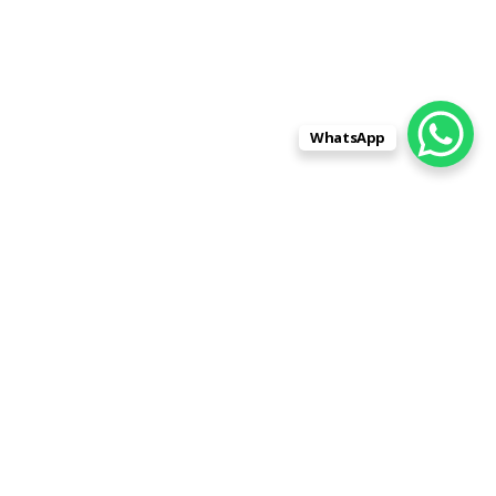
WhatsApp
Знакомые порекомендовали вашу
организацию, как ответственную и хорошо
выполняющую свою работу. Хотим
выразить благодарность, работой остались
довольны! Хорошо что есть возможность
самим выбрать камень, посмотреть