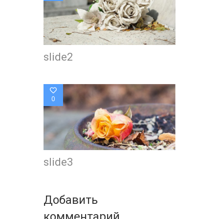
slide2
0
slide3
Добавить
комментарий