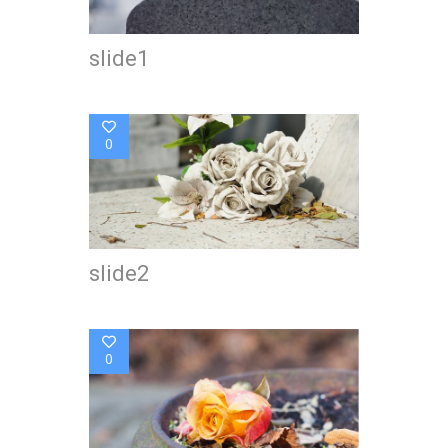
slide1
0
slide2
0