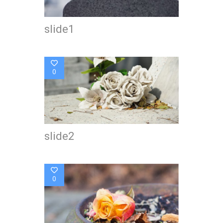
slide1
0
slide2
0