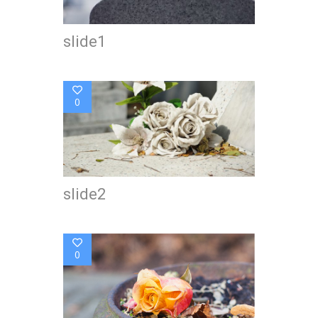
slide1
0
slide2
0