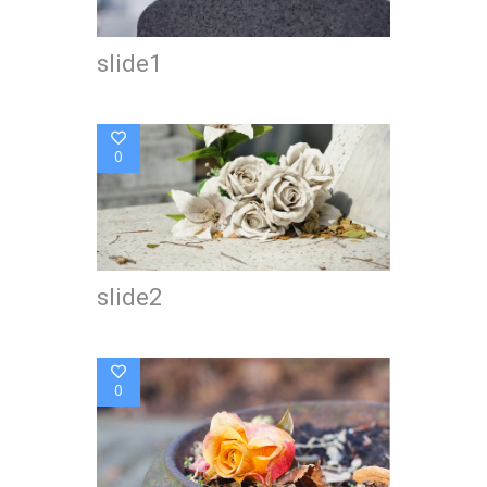
slide1
0
slide2
0