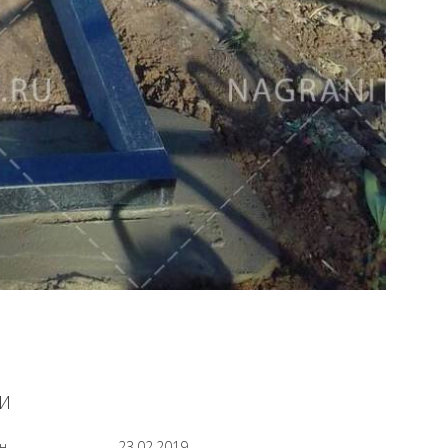
И
н
23.02.2019