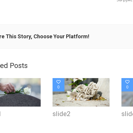
e This Story, Choose Your Platform!
ted Posts
0
0
1
slide2
sli