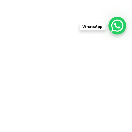
WhatsApp
Адрес:
430001, Республика Мордовия,
город Саранск, улица Строительная,
дом 1, помещение 1 (напротив РАДУГИ)
Телефон:
8 (962) 596-88-99
8 (8342) 31-88-99
Skype:
stroitelnaja1
|
Контакты