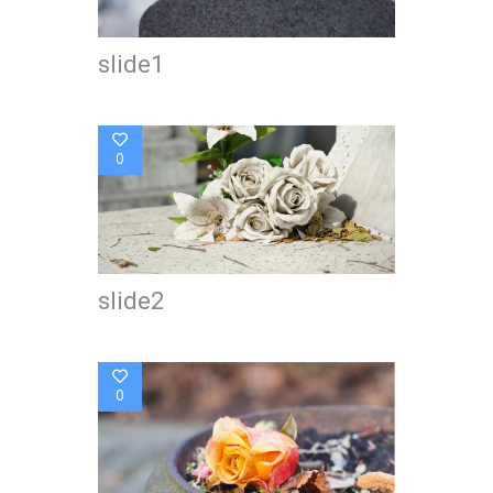
slide1
0
slide2
0