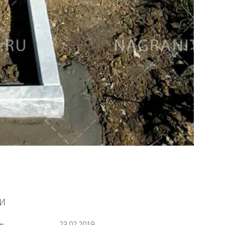
И
н
23.02.2019