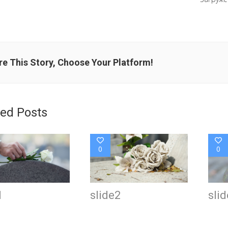
e This Story, Choose Your Platform!
ted Posts
0
0
1
slide2
sli