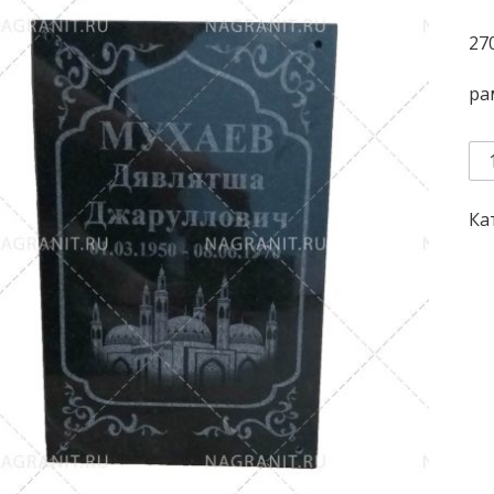
27
ра
Qu
Ка