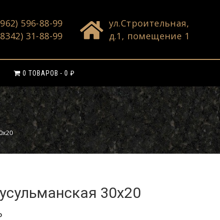
(962) 596-88-99
ул.Строительная,
(8342) 31-88-99
д.1, помещение 1
0 ТОВАРОВ
0 ₽
0х20
усульманская 30х20
₽