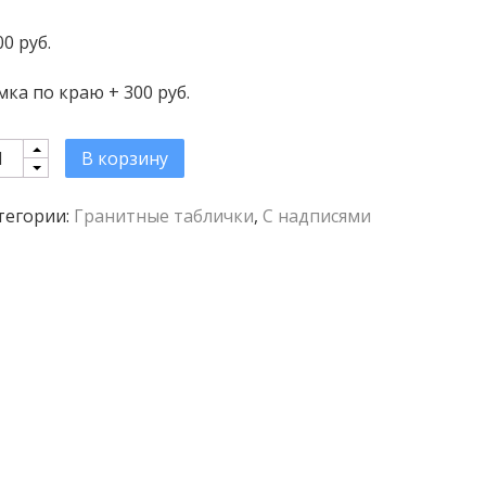
00 руб.
мка по краю + 300 руб.
antity
В корзину
тегории:
Гранитные таблички
,
С надписями