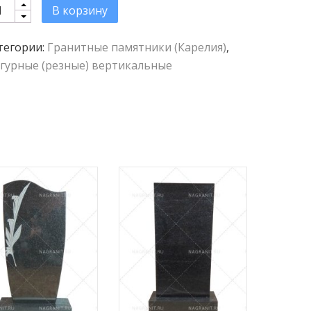
antity
В корзину
тегории:
Гранитные памятники (Карелия)
,
гурные (резные) вертикальные
цену