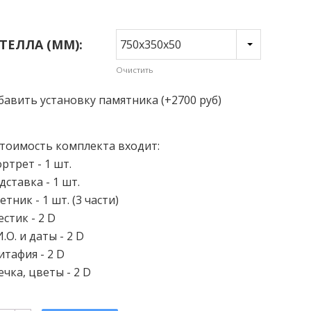
ТЕЛЛА (ММ):
Очистить
бавить установку памятника (+2700 руб)
стоимость комплекта входит:
ртрет - 1 шт.
дставка - 1 шт.
етник - 1 шт. (3 части)
естик - 2 D
.О. и даты - 2 D
итафия - 2 D
ечка, цветы - 2 D