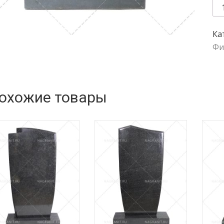
Qu
Ка
Фи
охожие товары
ть цену
Узнать цену
Узнать 