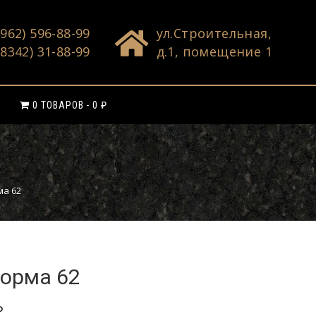
(962) 596-88-99
ул.Строительная,
(8342) 31-88-99
д.1, помещение 1
0 ТОВАРОВ
0 ₽
а 62
орма 62
₽