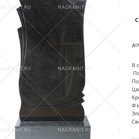
С
до
В 
По
По
Цв
Кр
Ф.И
Эп
Св